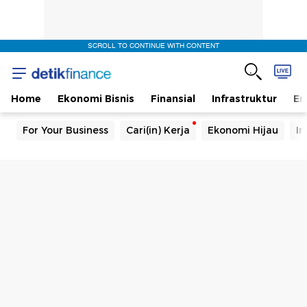
SCROLL TO CONTINUE WITH CONTENT
Home
Ekonomi Bisnis
Finansial
Infrastruktur
En
For Your Business
Cari(in) Kerja
Ekonomi Hijau
In