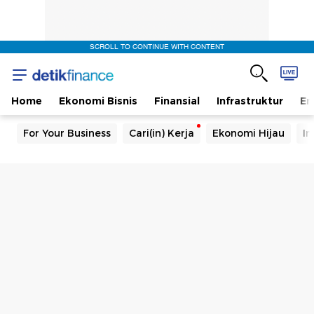
SCROLL TO CONTINUE WITH CONTENT
Home
Ekonomi Bisnis
Finansial
Infrastruktur
En
For Your Business
Cari(in) Kerja
Ekonomi Hijau
In