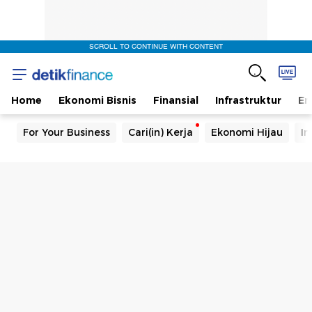
SCROLL TO CONTINUE WITH CONTENT
Home
Ekonomi Bisnis
Finansial
Infrastruktur
En
For Your Business
Cari(in) Kerja
Ekonomi Hijau
In