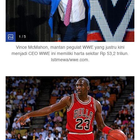
1 / 5
Vince McMahon, mantan pegulat WWE yang justru kini
menjadi CEO WWE ini memiliki harta sekitar Rp 53,2 triliun.
Istimewa/wwe.com.