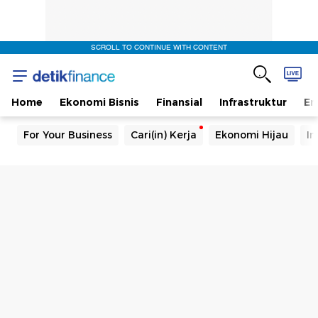
SCROLL TO CONTINUE WITH CONTENT
Home
Ekonomi Bisnis
Finansial
Infrastruktur
En
For Your Business
Cari(in) Kerja
Ekonomi Hijau
In