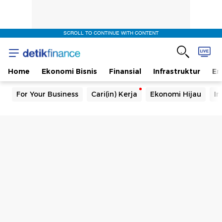
SCROLL TO CONTINUE WITH CONTENT
Home
Ekonomi Bisnis
Finansial
Infrastruktur
En
For Your Business
Cari(in) Kerja
Ekonomi Hijau
In