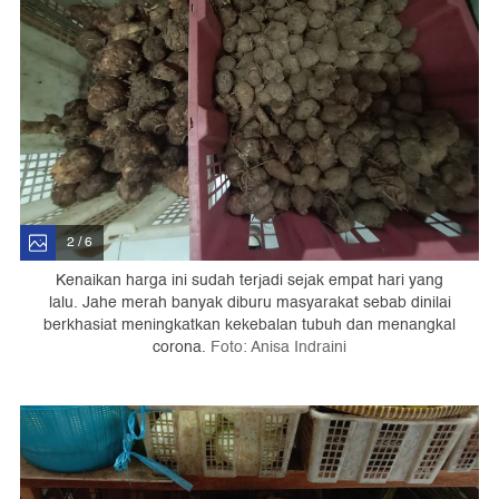
2 / 6
Kenaikan harga ini sudah terjadi sejak empat hari yang
lalu. Jahe merah banyak diburu masyarakat sebab dinilai
berkhasiat meningkatkan kekebalan tubuh dan menangkal
corona.
Foto: Anisa Indraini