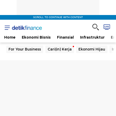
SCROLL TO CONTINUE WITH CONTENT
Home
Ekonomi Bisnis
Finansial
Infrastruktur
En
For Your Business
Cari(in) Kerja
Ekonomi Hijau
In