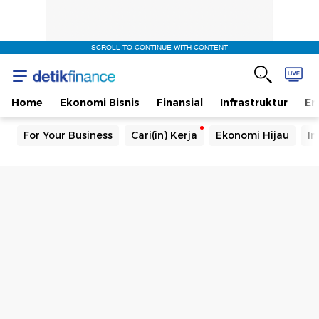
SCROLL TO CONTINUE WITH CONTENT
Home
Ekonomi Bisnis
Finansial
Infrastruktur
En
For Your Business
Cari(in) Kerja
Ekonomi Hijau
In