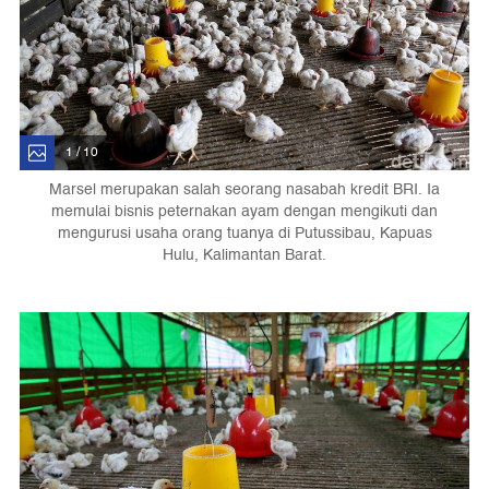
1 / 10
Marsel merupakan salah seorang nasabah kredit BRI. Ia
memulai bisnis peternakan ayam dengan mengikuti dan
mengurusi usaha orang tuanya di Putussibau, Kapuas
Hulu, Kalimantan Barat.