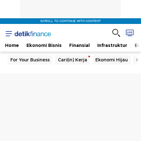
SCROLL TO CONTINUE WITH CONTENT
Home
Ekonomi Bisnis
Finansial
Infrastruktur
En
For Your Business
Cari(in) Kerja
Ekonomi Hijau
In