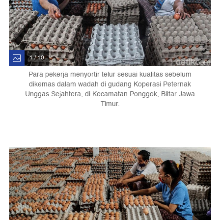
1 / 10
Para pekerja menyortir telur sesuai kualitas sebelum
dikemas dalam wadah di gudang Koperasi Peternak
Unggas Sejahtera, di Kecamatan Ponggok, Blitar Jawa
Timur.