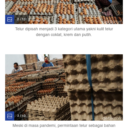
2 / 10
Telur dipisah menjadi 3 kategori utama yakni kulit telur
dengan coklat, krem dan putih.
3 / 10
Meski di masa pandemi, permintaan telur sebagai bahan