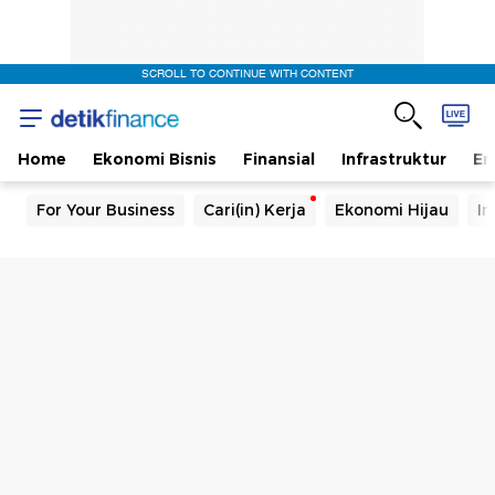
SCROLL TO CONTINUE WITH CONTENT
Home
Ekonomi Bisnis
Finansial
Infrastruktur
En
For Your Business
Cari(in) Kerja
Ekonomi Hijau
In