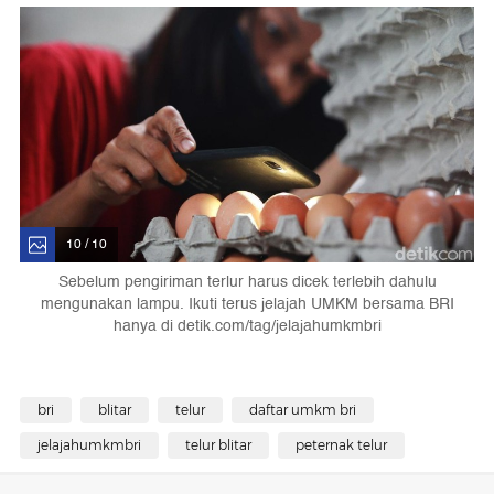
10 / 10
Sebelum pengiriman terlur harus dicek terlebih dahulu
mengunakan lampu. Ikuti terus jelajah UMKM bersama BRI
hanya di detik.com/tag/jelajahumkmbri
bri
blitar
telur
daftar umkm bri
jelajahumkmbri
telur blitar
peternak telur