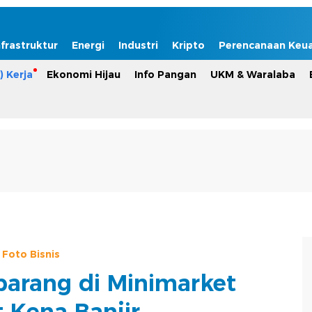
nfrastruktur
Energi
Industri
Kripto
Perencanaan Keu
) Kerja
Ekonomi Hijau
Info Pangan
UKM & Waralaba
Foto Bisnis
barang di Minimarket
 Kena Banjir