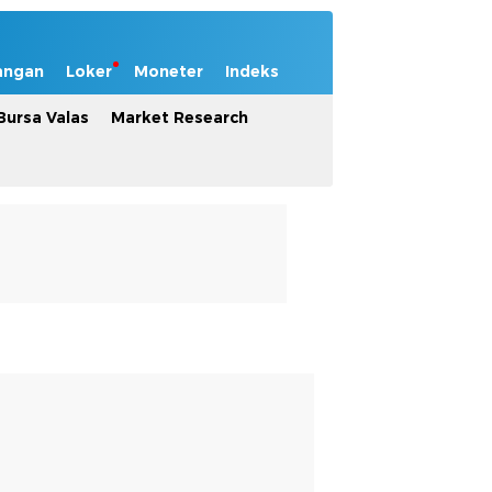
angan
Loker
Moneter
Indeks
Bursa Valas
Market Research