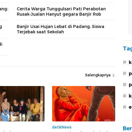
ang:
Cerita Warga Tunggulsari Pati Perabotan
Rusak-Jualan Hanyut gegara Banjir Rob
g
Banjir Usai Hujan Lebat di Padang, Siswa
Terjebak saat Sekolah
di
Tag
#
k
#
p
Selengkapnya
#
p
#
k
#
e
detikNews
Ber