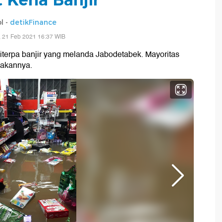
l -
detikFinance
 21 Feb 2021 16:37 WIB
t diterpa banjir yang melanda Jabodetabek. Mayoritas
pakannya.