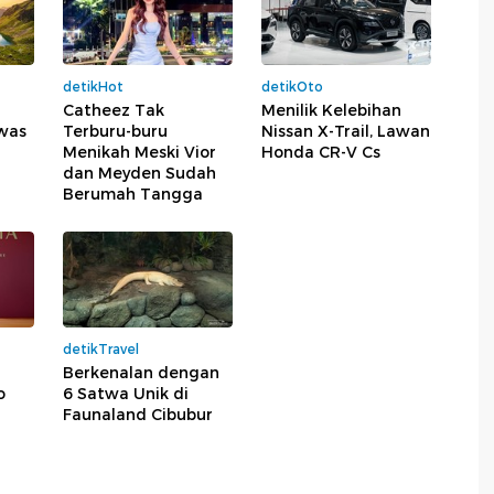
detikHot
detikOto
Catheez Tak
Menilik Kelebihan
was
Terburu-buru
Nissan X-Trail, Lawan
h
Menikah Meski Vior
Honda CR-V Cs
dan Meyden Sudah
Berumah Tangga
detikTravel
Berkenalan dengan
o
6 Satwa Unik di
Faunaland Cibubur