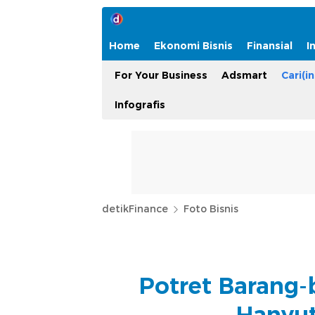
Home
Ekonomi Bisnis
Finansial
I
For Your Business
Adsmart
Cari(in
Infografis
detikFinance
Foto Bisnis
Potret Barang-
Hanyut