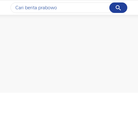
Cancel
Yang sedang ramai dicari
#1
data live draw sgp
#2
kebakaran
#3
prabowo
#4
iran
#5
gempa hari ini
Promoted
Terakhir yang dicari
Loading...