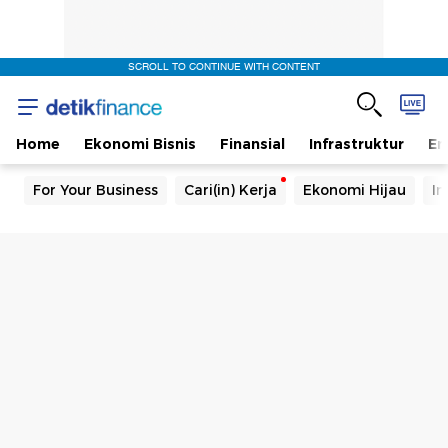
SCROLL TO CONTINUE WITH CONTENT
Home
Ekonomi Bisnis
Finansial
Infrastruktur
En
For Your Business
Cari(in) Kerja
Ekonomi Hijau
In