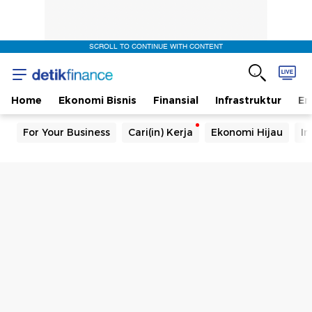
SCROLL TO CONTINUE WITH CONTENT
Home
Ekonomi Bisnis
Finansial
Infrastruktur
En
For Your Business
Cari(in) Kerja
Ekonomi Hijau
In