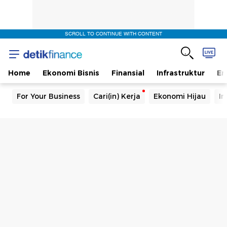
SCROLL TO CONTINUE WITH CONTENT
Home
Ekonomi Bisnis
Finansial
Infrastruktur
En
For Your Business
Cari(in) Kerja
Ekonomi Hijau
In