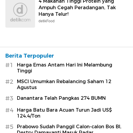
4 Makanan Tinggi Protein yang
Ampuh Cegah Peradangan, Tak
Hanya Telur!
detikFood
Berita Terpopuler
#1
Harga Emas Antam Hari Ini Melambung
Tinggi
#2
MSCI Umumkan Rebalancing Saham 12
Agustus
#3
Danantara Telah Pangkas 274 BUMN
#4
Harga Batu Bara Acuan Turun Jadi US$
124,4/Ton
#5
Prabowo Sudah Panggil Calon-calon Bos BI,
Destry Damayanti Masuk Radar