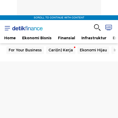
SCROLL TO CONTINUE WITH CONTENT
Home
Ekonomi Bisnis
Finansial
Infrastruktur
En
For Your Business
Cari(in) Kerja
Ekonomi Hijau
In