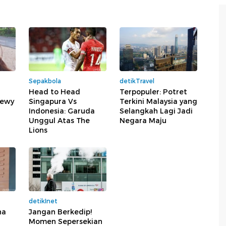
Sepakbola
detikTravel
Head to Head
Terpopuler: Potret
Dewy
Singapura Vs
Terkini Malaysia yang
n
Indonesia: Garuda
Selangkah Lagi Jadi
Unggul Atas The
Negara Maju
Lions
detikInet
na
Jangan Berkedip!
Momen Sepersekian