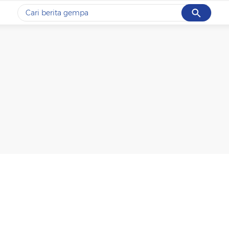
Cancel
Yang sedang ramai dicari
#1
gempa hari ini
#2
gempa
#3
iran
#4
demo
#5
prabowo
Promoted
Terakhir yang dicari
Loading...