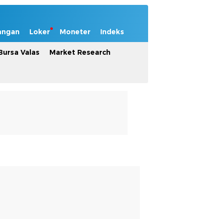
angan
Loker
Moneter
Indeks
Bursa Valas
Market Research