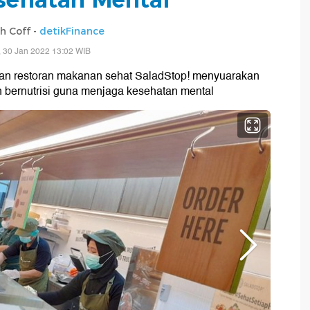
sh Coff -
detikFinance
 30 Jan 2022 13:02 WIB
gan restoran makanan sehat SaladStop! menyuarakan
 bernutrisi guna menjaga kesehatan mental