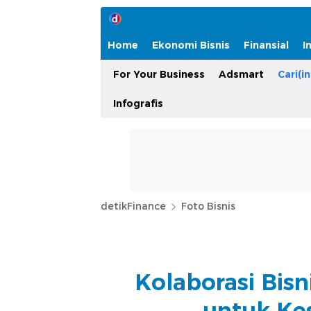
Home
Ekonomi Bisnis
Finansial
I
For Your Business
Adsmart
Cari(in
Infografis
detikFinance
Foto Bisnis
Kolaborasi Bis
untuk Ke