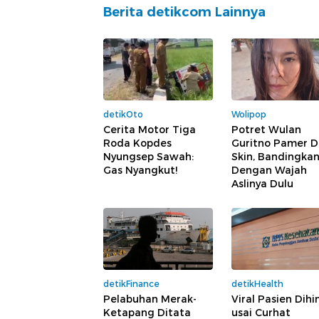
Berita detikcom Lainnya
detikOto
Wolipop
Cerita Motor Tiga
Potret Wulan
Roda Kopdes
Guritno Pamer 
Nyungsep Sawah:
Skin, Bandingka
Gas Nyangkut!
Dengan Wajah
Aslinya Dulu
detikFinance
detikHealth
Pelabuhan Merak-
Viral Pasien Dihi
Ketapang Ditata
usai Curhat