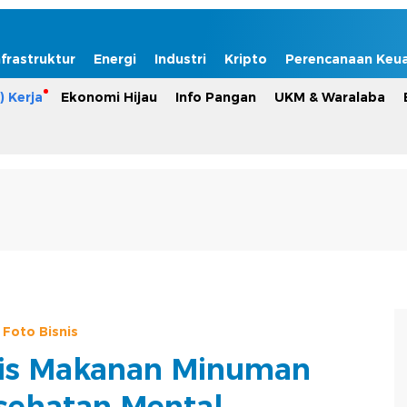
nfrastruktur
Energi
Industri
Kripto
Perencanaan Keu
) Kerja
Ekonomi Hijau
Info Pangan
UKM & Waralaba
Foto Bisnis
nis Makanan Minuman
sehatan Mental