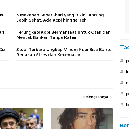
us
5 Makanan Sehari-hari yang Bikin Jantung
Lebih Sehat, Ada Kopi hingga Teh
ri
Terungkap! Kopi Bermanfaat untuk Otak dan
Mental, Bahkan Tanpa Kafein
Tag
Gizi
Studi Terbaru Ungkap Minum Kopi Bisa Bantu
Redakan Stres dan Kecemasan
#
p
#
k
#
e
#
p
Selengkapnya
#
b
Ber