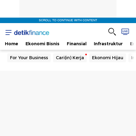
SCROLL TO CONTINUE WITH CONTENT
Home
Ekonomi Bisnis
Finansial
Infrastruktur
En
For Your Business
Cari(in) Kerja
Ekonomi Hijau
In