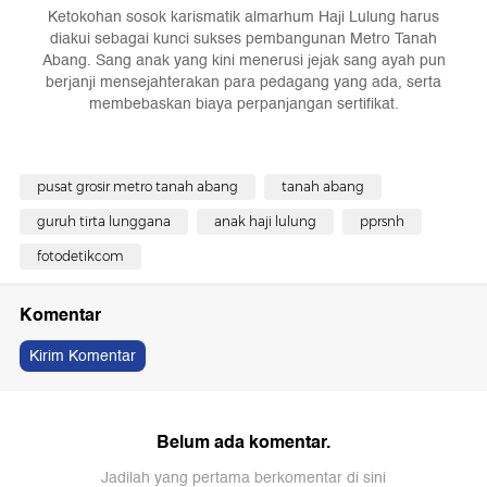
Ketokohan sosok karismatik almarhum Haji Lulung harus
diakui sebagai kunci sukses pembangunan Metro Tanah
Abang. Sang anak yang kini menerusi jejak sang ayah pun
berjanji mensejahterakan para pedagang yang ada, serta
membebaskan biaya perpanjangan sertifikat.
pusat grosir metro tanah abang
tanah abang
guruh tirta lunggana
anak haji lulung
pprsnh
fotodetikcom
Komentar
Kirim Komentar
Belum ada komentar.
Jadilah yang pertama berkomentar di sini