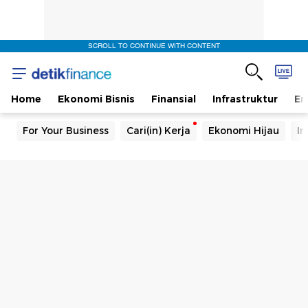
SCROLL TO CONTINUE WITH CONTENT
Home
Ekonomi Bisnis
Finansial
Infrastruktur
En
For Your Business
Cari(in) Kerja
Ekonomi Hijau
In