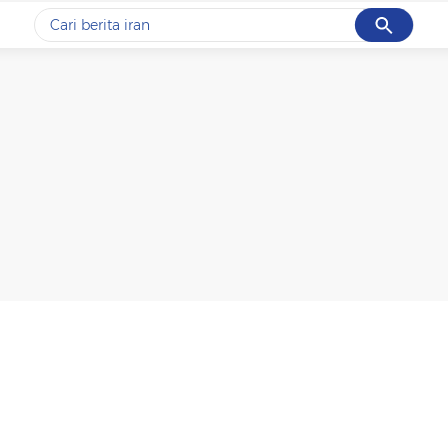
Cancel
Yang sedang ramai dicari
#1
data live draw sgp
#2
iran
#3
senjata
#4
prabowo
#5
gempa hari ini
Promoted
Terakhir yang dicari
Loading...