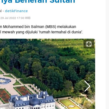
l -
detikFinance
 29 Jul 2022 17:00 WIB
ran Mohammed bin Salman (MBS) melakukan
l mewah yang dijuluki 'rumah termahal di dunia'.