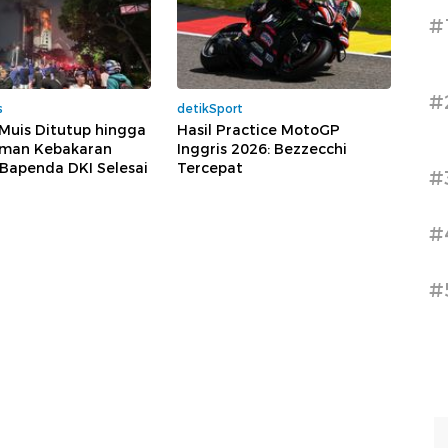
#
#
s
detikSport
 Muis Ditutup hingga
Hasil Practice MotoGP
man Kebakaran
Inggris 2026: Bezzecchi
Bapenda DKI Selesai
Tercepat
#
#
#