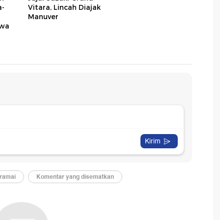
a-
Vitara, Lincah Diajak
Manuver
awa