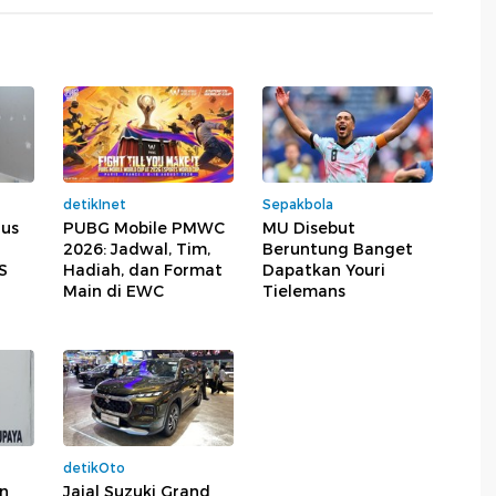
detikInet
Sepakbola
rus
PUBG Mobile PMWC
MU Disebut
2026: Jadwal, Tim,
Beruntung Banget
S
Hadiah, dan Format
Dapatkan Youri
Main di EWC
Tielemans
detikOto
n
Jajal Suzuki Grand