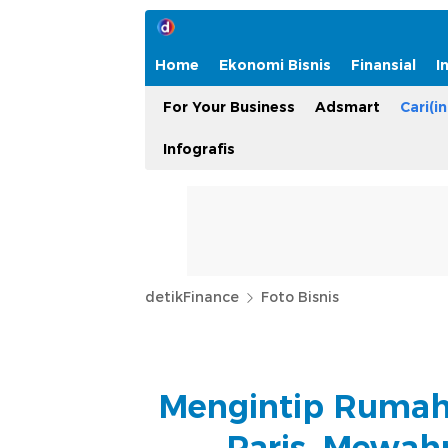
Home
Ekonomi Bisnis
Finansial
I
For Your Business
Adsmart
Cari(in
Infografis
detikFinance
Foto Bisnis
Mengintip Rumah 
Paris, Mewah