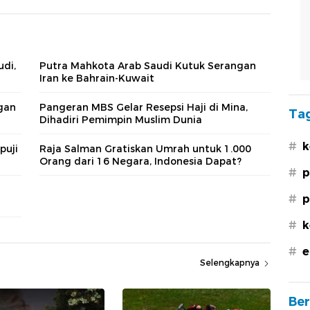
di,
Putra Mahkota Arab Saudi Kutuk Serangan
Iran ke Bahrain-Kuwait
gan
Pangeran MBS Gelar Resepsi Haji di Mina,
Tag
Dihadiri Pemimpin Muslim Dunia
#
k
puji
Raja Salman Gratiskan Umrah untuk 1.000
Orang dari 16 Negara, Indonesia Dapat?
#
p
#
p
#
k
#
e
Selengkapnya
Ber