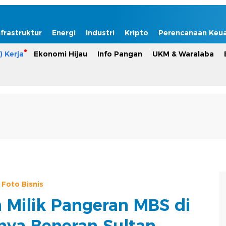
nfrastruktur
Energi
Industri
Kripto
Perencanaan Keu
) Kerja
Ekonomi Hijau
Info Pangan
UKM & Waralaba
Foto Bisnis
Milik Pangeran MBS di
nya Beneran Sultan