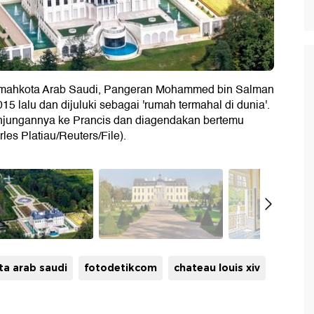
tra mahkota Arab Saudi, Pangeran Mohammed bin Salman
015 lalu dan dijuluki sebagai 'rumah termahal di dunia'.
unjungannya ke Prancis dan diagendakan bertemu
s Platiau/Reuters/File).
a arab saudi
fotodetikcom
chateau louis xiv