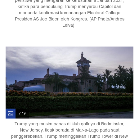
peristiwa yang mengarah ke kerusuhan 6 Januari 2021,
ketika para pendukung Trump menyerbu Capitol dan
menunda konfirmasi kemenangan Electoral College
Presiden AS Joe Biden oleh Kongres. (AP Photo/Andres
Leiva)
7 / 9
Trump yang musim panas di klub golfnya di Bedminster,
New Jersey, tidak berada di Mar-a-Lago pada saat
penggerebekan. Trump meninggalkan Trump Tower di New