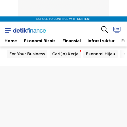
SCROLL TO CONTINUE WITH CONTENT
Home
Ekonomi Bisnis
Finansial
Infrastruktur
En
For Your Business
Cari(in) Kerja
Ekonomi Hijau
In