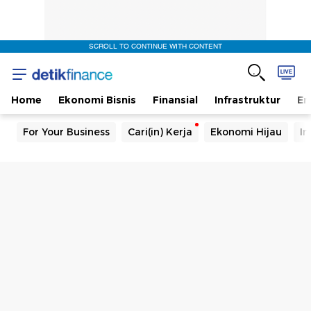
SCROLL TO CONTINUE WITH CONTENT
Home
Ekonomi Bisnis
Finansial
Infrastruktur
En
For Your Business
Cari(in) Kerja
Ekonomi Hijau
In