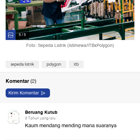
5 / 5
Foto: Sepeda Listrik (Istimewa/ITBxPolygon)
sepeda listrik
polygon
itb