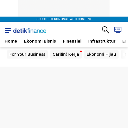
SCROLL TO CONTINUE WITH CONTENT
Home
Ekonomi Bisnis
Finansial
Infrastruktur
En
For Your Business
Cari(in) Kerja
Ekonomi Hijau
In