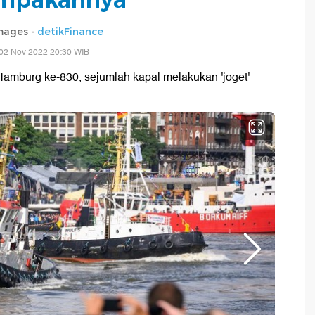
mages -
detikFinance
02 Nov 2022 20:30 WIB
Hamburg ke-830, sejumlah kapal melakukan 'joget'