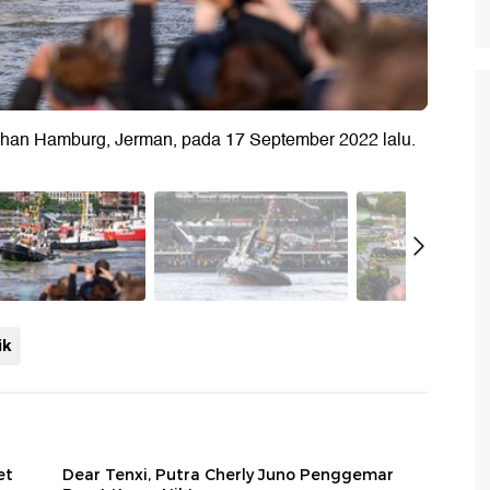
buhan Hamburg, Jerman, pada 17 September 2022 lalu.
ik
et
Dear Tenxi, Putra Cherly Juno Penggemar