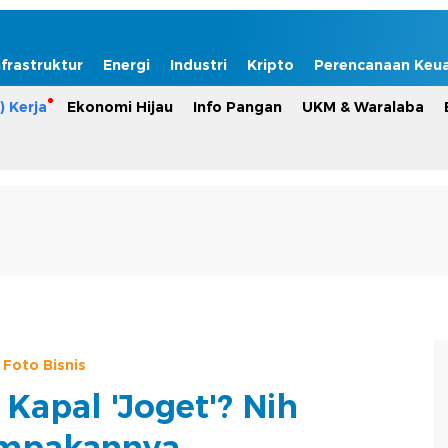
nfrastruktur
Energi
Industri
Kripto
Perencanaan Keu
) Kerja
Ekonomi Hijau
Info Pangan
UKM & Waralaba
Foto Bisnis
 Kapal 'Joget'? Nih
mpakannya