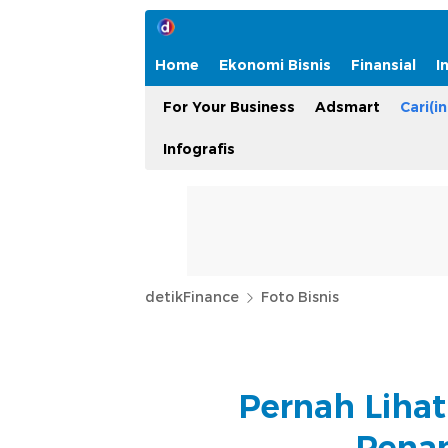
Home
Ekonomi Bisnis
Finansial
I
For Your Business
Adsmart
Cari(in
Infografis
detikFinance
Foto Bisnis
Pernah Lihat
Pena