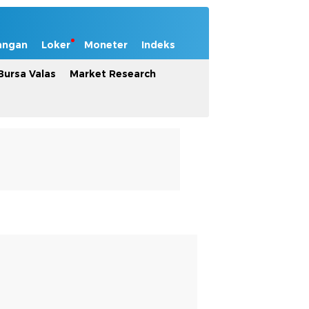
angan
Loker
Moneter
Indeks
Bursa Valas
Market Research