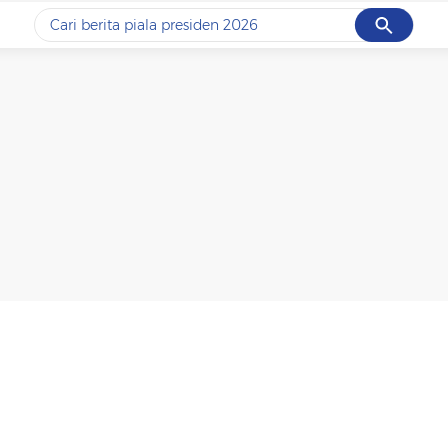
Cancel
Yang sedang ramai dicari
#1
data live draw sgp
#2
piala presiden 2026
#3
prabowo
#4
iran
#5
gempa hari ini
Promoted
Terakhir yang dicari
Loading...