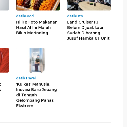
detikFood
detikOto
Hiii! 8 Foto Makanan
Land Cruiser FJ
Hasil AI Ini Malah
Belum Dijual, tapi
Bikin Merinding
Sudah Diborong
Jusuf Hamka 61 Unit
detikTravel
k
'Kulkas' Manusia,
s
Inovasi Baru Jepang
di Tengah
Gelombang Panas
Ekstrem