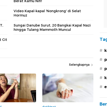
Berat Kamu Nih!
Video Kapal-kapal 'Nongkrong' di Selat
Hormuz
T,
Sungai Danube Surut, 20 Bangkai Kapal Nazi
hingga Tulang Mammoth Muncul
Tag
t Cit
#
k
#
p
Selengkapnya
#
p
#
k
#
e
Ber
l
detikInet