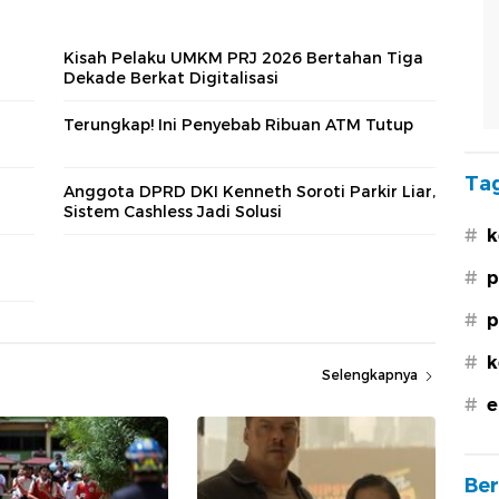
Kisah Pelaku UMKM PRJ 2026 Bertahan Tiga
Dekade Berkat Digitalisasi
Terungkap! Ini Penyebab Ribuan ATM Tutup
Tag
Anggota DPRD DKI Kenneth Soroti Parkir Liar,
Sistem Cashless Jadi Solusi
#
k
#
p
#
p
#
k
Selengkapnya
#
e
Ber