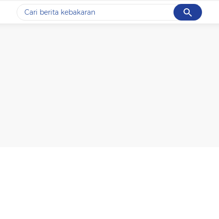
Cancel
Yang sedang ramai dicari
#1
data live draw sgp
#2
k-talk
#3
kebakaran
#4
prabowo
#5
gempa hari ini
Promoted
Terakhir yang dicari
Loading...