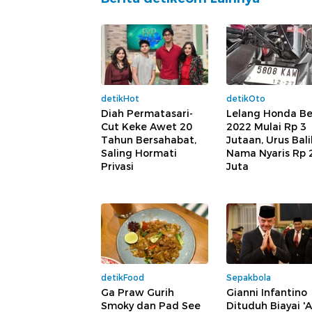
detikHot
detikOto
Diah Permatasari-
Lelang Honda B
Cut Keke Awet 20
2022 Mulai Rp 3
Tahun Bersahabat,
Jutaan, Urus Bali
Saling Hormati
Nama Nyaris Rp 
Privasi
Juta
detikFood
Sepakbola
Ga Praw Gurih
Gianni Infantino
Smoky dan Pad See
Dituduh Biayai 'A