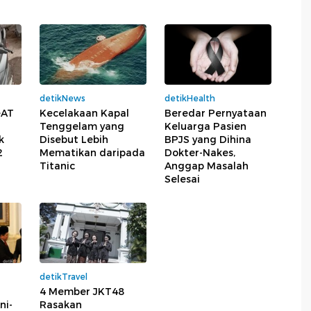
detikNews
detikHealth
eAT
Kecelakaan Kapal
Beredar Pernyataan
Tenggelam yang
Keluarga Pasien
k
Disebut Lebih
BPJS yang Dihina
2
Mematikan daripada
Dokter-Nakes,
Titanic
Anggap Masalah
Selesai
detikTravel
4 Member JKT48
ni-
Rasakan