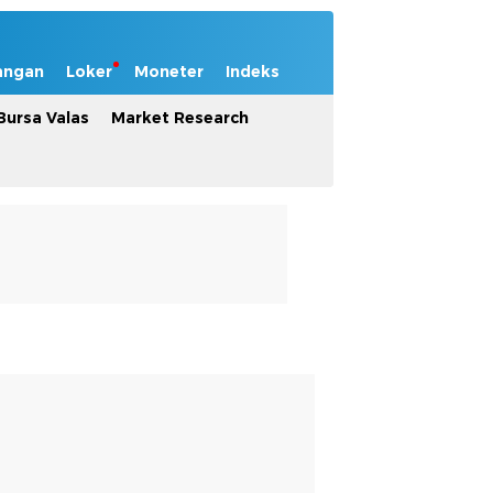
angan
Loker
Moneter
Indeks
Bursa Valas
Market Research