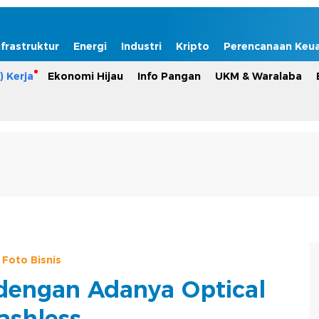
nfrastruktur
Energi
Industri
Kripto
Perencanaan Keu
) Kerja
Ekonomi Hijau
Info Pangan
UKM & Waralaba
Foto Bisnis
engan Adanya Optical
ashless