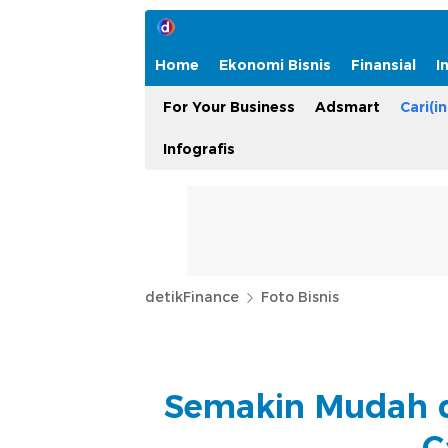
Home
Ekonomi Bisnis
Finansial
I
For Your Business
Adsmart
Cari(in
Infografis
detikFinance
Foto Bisnis
Semakin Mudah d
C