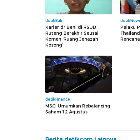
detikBali
detikNew
Karier dr Beni di RSUD
Pelaku 
Ruteng Berakhir Seusai
Thailand
Komen 'Ruang Jenazah
Rencana
Kosong'
detikFinance
MSCI Umumkan Rebalancing
Saham 12 Agustus
Berita detikcom Lainnya