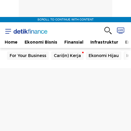
SCROLL TO CONTINUE WITH CONTENT
Home
Ekonomi Bisnis
Finansial
Infrastruktur
En
For Your Business
Cari(in) Kerja
Ekonomi Hijau
In