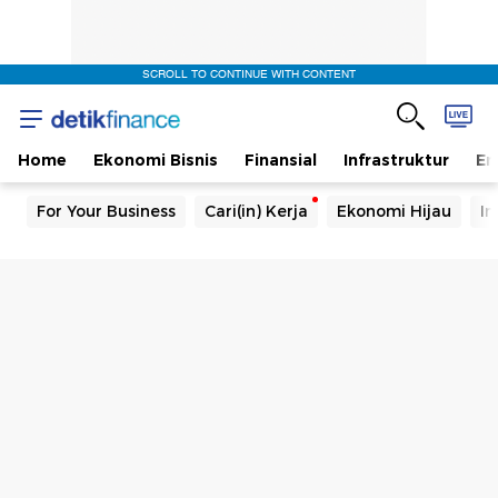
SCROLL TO CONTINUE WITH CONTENT
Home
Ekonomi Bisnis
Finansial
Infrastruktur
En
For Your Business
Cari(in) Kerja
Ekonomi Hijau
In