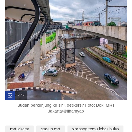
7 / 7
Sudah berkunjung ke sini, detikers? Foto: Dok. MRT
Jakarta/@ilhamyap
mrt jakarta
stasiun mrt
simpang temu lebak bulus