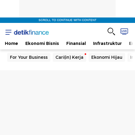
SCROLL TO CONTINUE WITH CONTENT
Home
Ekonomi Bisnis
Finansial
Infrastruktur
En
For Your Business
Cari(in) Kerja
Ekonomi Hijau
In