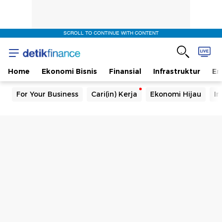
SCROLL TO CONTINUE WITH CONTENT
Home
Ekonomi Bisnis
Finansial
Infrastruktur
En
For Your Business
Cari(in) Kerja
Ekonomi Hijau
In