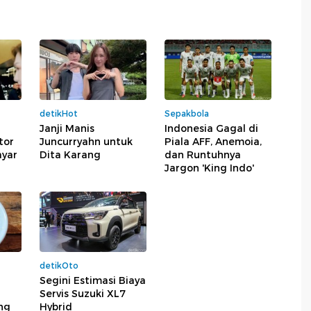
detikHot
Sepakbola
Janji Manis
Indonesia Gagal di
tor
Juncurryahn untuk
Piala AFF, Anemoia,
ayar
Dita Karang
dan Runtuhnya
Jargon 'King Indo'
detikOto
Segini Estimasi Biaya
Servis Suzuki XL7
ng
Hybrid