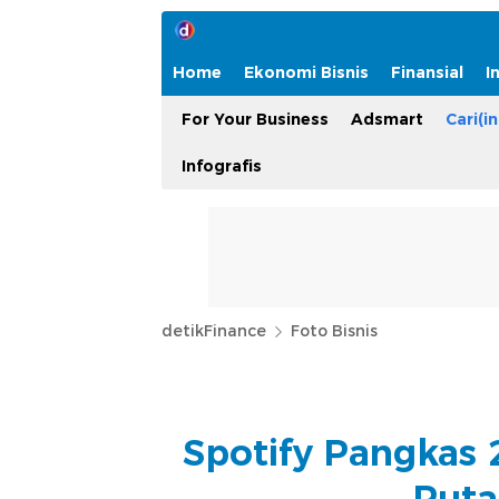
Home
Ekonomi Bisnis
Finansial
I
For Your Business
Adsmart
Cari(in
Infografis
detikFinance
Foto Bisnis
Spotify Pangkas 
Puta