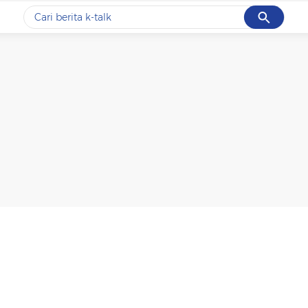
Cancel
Yang sedang ramai dicari
#1
data live draw sgp
#2
k-talk
#3
kebakaran
#4
prabowo
#5
gempa hari ini
Promoted
Terakhir yang dicari
Loading...