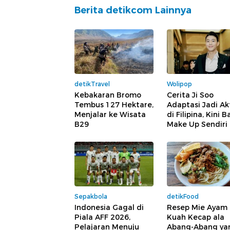
Berita detikcom Lainnya
detikTravel
Wolipop
Kebakaran Bromo
Cerita Ji Soo
Tembus 127 Hektare,
Adaptasi Jadi Ak
Menjalar ke Wisata
di Filipina, Kini B
B29
Make Up Sendiri
Sepakbola
detikFood
Indonesia Gagal di
Resep Mie Ayam
Piala AFF 2026,
Kuah Kecap ala
Pelajaran Menuju
Abang-Abang ya