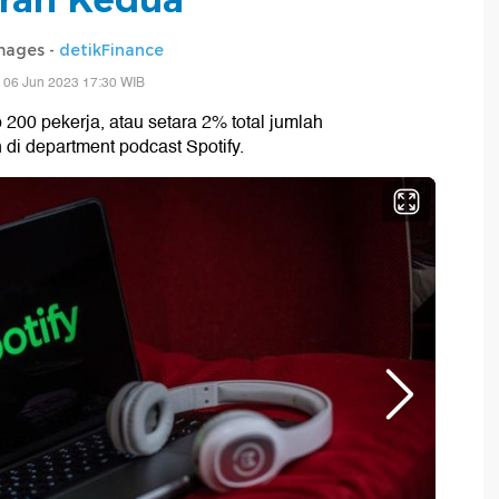
mages -
detikFinance
 06 Jun 2023 17:30 WIB
200 pekerja, atau setara 2% total jumlah
i department podcast Spotify.