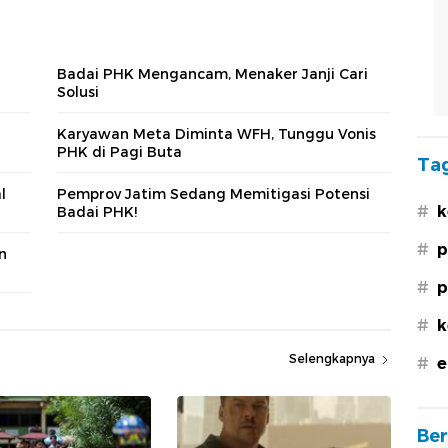
Badai PHK Mengancam, Menaker Janji Cari
Solusi
Karyawan Meta Diminta WFH, Tunggu Vonis
PHK di Pagi Buta
Tag
l
Pemprov Jatim Sedang Memitigasi Potensi
#
k
Badai PHK!
#
p
n
#
p
#
k
Selengkapnya
#
e
Ber