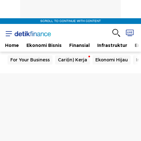
SCROLL TO CONTINUE WITH CONTENT
Home
Ekonomi Bisnis
Finansial
Infrastruktur
En
For Your Business
Cari(in) Kerja
Ekonomi Hijau
In