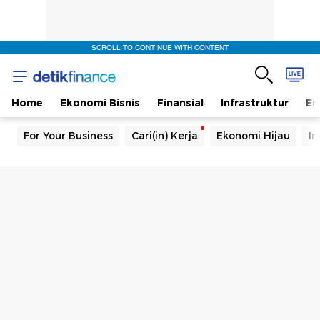
SCROLL TO CONTINUE WITH CONTENT
Home
Ekonomi Bisnis
Finansial
Infrastruktur
En
For Your Business
Cari(in) Kerja
Ekonomi Hijau
In