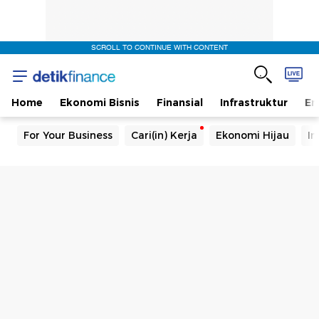
SCROLL TO CONTINUE WITH CONTENT
Home
Ekonomi Bisnis
Finansial
Infrastruktur
En
For Your Business
Cari(in) Kerja
Ekonomi Hijau
In