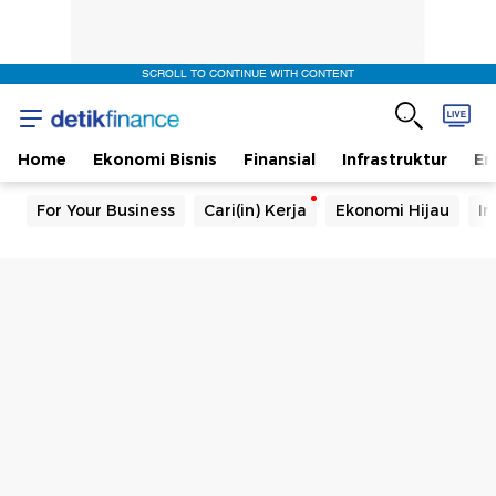
SCROLL TO CONTINUE WITH CONTENT
Home
Ekonomi Bisnis
Finansial
Infrastruktur
En
For Your Business
Cari(in) Kerja
Ekonomi Hijau
In