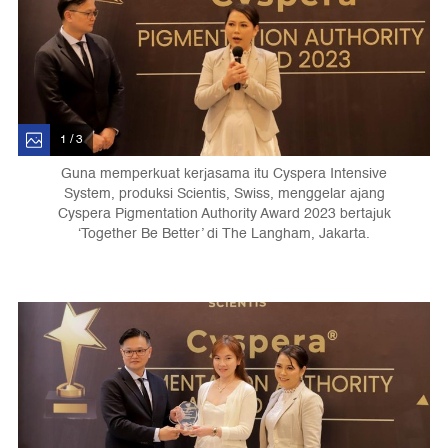
1 / 3
Guna memperkuat kerjasama itu Cyspera Intensive
System, produksi Scientis, Swiss, menggelar ajang
Cyspera Pigmentation Authority Award 2023 bertajuk
‘Together Be Better’ di The Langham, Jakarta.