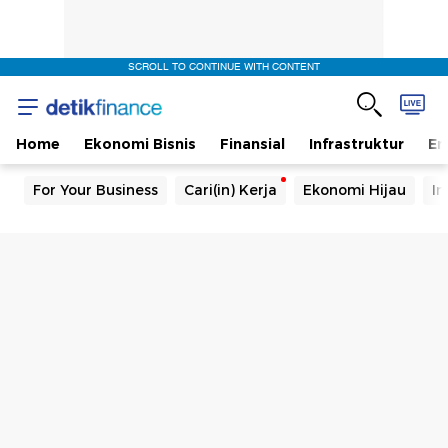
SCROLL TO CONTINUE WITH CONTENT
Home
Ekonomi Bisnis
Finansial
Infrastruktur
En
For Your Business
Cari(in) Kerja
Ekonomi Hijau
In