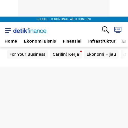
SCROLL TO CONTINUE WITH CONTENT
Home
Ekonomi Bisnis
Finansial
Infrastruktur
En
For Your Business
Cari(in) Kerja
Ekonomi Hijau
In