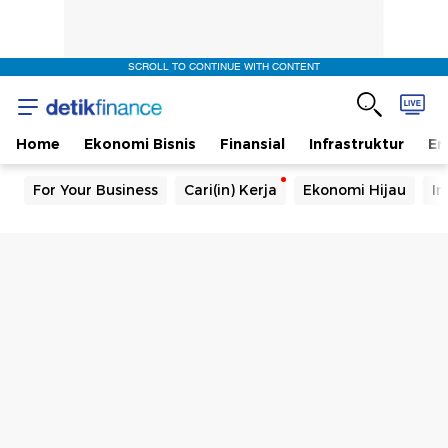
SCROLL TO CONTINUE WITH CONTENT
Home
Ekonomi Bisnis
Finansial
Infrastruktur
En
For Your Business
Cari(in) Kerja
Ekonomi Hijau
In