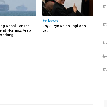
#
s
detikNews
#
ang Kapal Tanker
Roy Suryo Kalah Lagi dan
elat Hormuz, Arab
Lagi
eradang
#
#
#