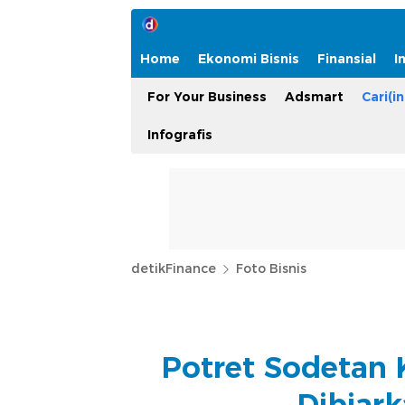
Home
Ekonomi Bisnis
Finansial
I
For Your Business
Adsmart
Cari(in
Infografis
detikFinance
Foto Bisnis
Potret Sodetan
Dibiar