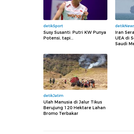
detikSport
detikNew
Susy Susanti: Putri KW Punya
Iran Ser
Potensi, tapi...
UEA di S
Saudi M
detikJatim
Ulah Manusia di Jalur Tikus
Berujung 120 Hektare Lahan
Bromo Terbakar