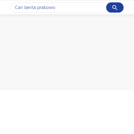
Cancel
Yang sedang ramai dicari
#1
data live draw sgp
#2
kebakaran
#3
prabowo
#4
iran
#5
gempa hari ini
Promoted
Terakhir yang dicari
Loading...