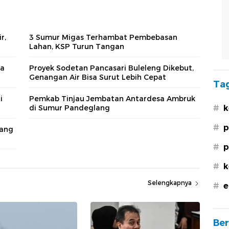
r,
3 Sumur Migas Terhambat Pembebasan
Lahan, KSP Turun Tangan
ua
Proyek Sodetan Pancasari Buleleng Dikebut,
Genangan Air Bisa Surut Lebih Cepat
Tag
i
Pemkab Tinjau Jembatan Antardesa Ambruk
di Sumur Pandeglang
#
k
#
p
rang
#
p
#
k
Selengkapnya
#
e
Ber