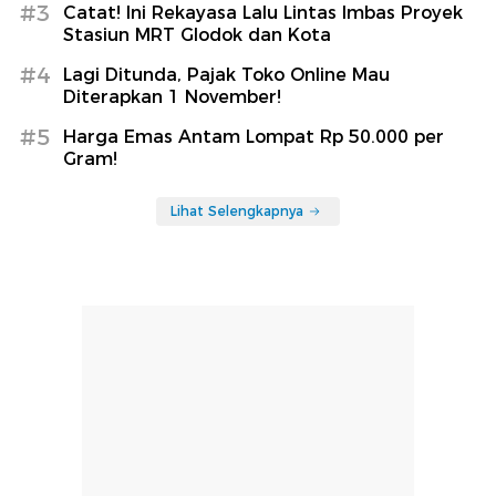
Enzy Storia Salting Lihat Lesung Pipi
Afgan
detikHot
Berita Terpopuler
#1
Said Iqbal Pastikan Tak Ada Demo Besar
Buruh di Agustus-September
#2
Pelabuhan Merak-Ketapang Ditata Ulang,
Pengawasan Diperketat
#3
Catat! Ini Rekayasa Lalu Lintas Imbas Proyek
Stasiun MRT Glodok dan Kota
#4
Lagi Ditunda, Pajak Toko Online Mau
Diterapkan 1 November!