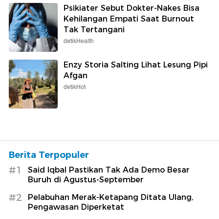
Gerhana Matahari Total Terlama
Abad Ini Segera Terjadi, Siang Jadi
Malam
detikInet
Potret Wulan Guritno Pamer Dewy
Skin, Bandingkan Dengan Wajah
Aslinya Dulu
Wolipop
Khusus 1.000 Pembeli Pertama, MG
ZS Hybrid+ Dijual Mulai Rp 290
Jutaan
detikOto
Psikiater Sebut Dokter-Nakes Bisa
Kehilangan Empati Saat Burnout
Tak Tertangani
detikHealth