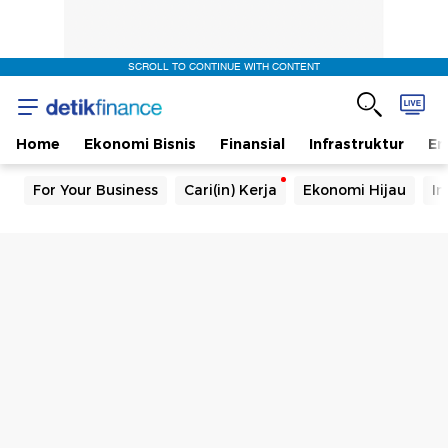
SCROLL TO CONTINUE WITH CONTENT
Home
Ekonomi Bisnis
Finansial
Infrastruktur
En
For Your Business
Cari(in) Kerja
Ekonomi Hijau
In