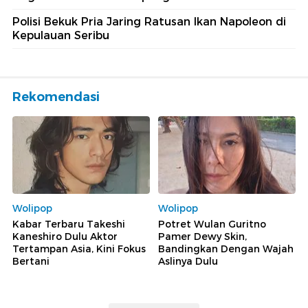
Berita Terkait
Warga Pesisir Beralih dari Melaut ke Budidaya
Ikan, Panen Tiap 4-6 Bulan
Pengusaha Ikan di Danau Toba Ngadu ke Purbaya
Gegara Izin Produksi Dipangkas
Polisi Bekuk Pria Jaring Ratusan Ikan Napoleon di
Kepulauan Seribu