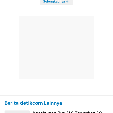
Rekomendasi
Wolipop
Wolipop
Kabar Terbaru Takeshi
Potret Wulan Guritno
Kaneshiro Dulu Aktor
Pamer Dewy Skin,
Tertampan Asia, Kini Fokus
Bandingkan Dengan Wajah
Bertani
Aslinya Dulu
Selengkapnya