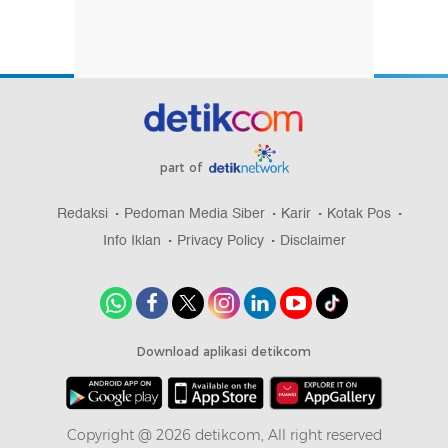
#5
Harga Emas Antam Lompat Rp 50.000 per
Gram!
Lihat Selengkapnya