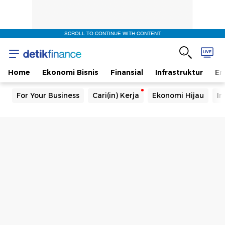
SCROLL TO CONTINUE WITH CONTENT
Home
Ekonomi Bisnis
Finansial
Infrastruktur
En
For Your Business
Cari(in) Kerja
Ekonomi Hijau
In