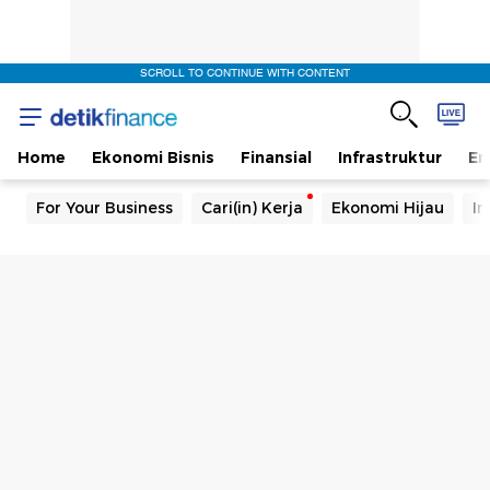
SCROLL TO CONTINUE WITH CONTENT
Home
Ekonomi Bisnis
Finansial
Infrastruktur
En
For Your Business
Cari(in) Kerja
Ekonomi Hijau
In