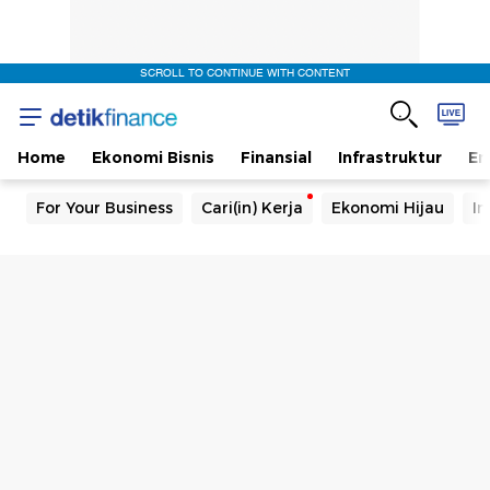
SCROLL TO CONTINUE WITH CONTENT
Home
Ekonomi Bisnis
Finansial
Infrastruktur
En
For Your Business
Cari(in) Kerja
Ekonomi Hijau
In