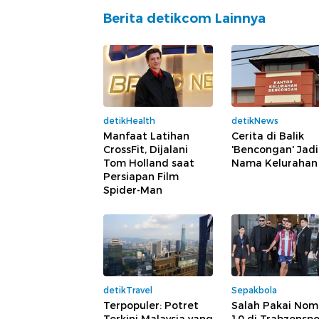
Berita detikcom Lainnya
detikHealth
detikNews
Manfaat Latihan
Cerita di Balik
CrossFit, Dijalani
'Bencongan' Jadi
Tom Holland saat
Nama Kelurahan
Persiapan Film
Spider-Man
detikTravel
Sepakbola
Terpopuler: Potret
Salah Pakai Nom
Terkini Malaysia yang
10 di Trabzonspo