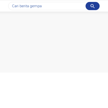
Cancel
Yang sedang ramai dicari
#1
gempa hari ini
#2
demo
#3
gempa
#4
iran
#5
prabowo
Promoted
Terakhir yang dicari
Loading...