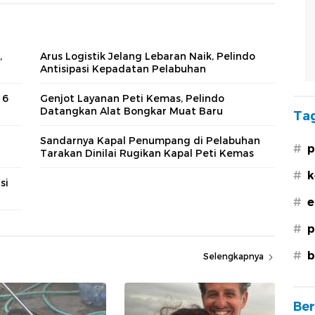
,
Arus Logistik Jelang Lebaran Naik, Pelindo
Antisipasi Kepadatan Pelabuhan
 6
Genjot Layanan Peti Kemas, Pelindo
Datangkan Alat Bongkar Muat Baru
Tag
Sandarnya Kapal Penumpang di Pelabuhan
#
p
Tarakan Dinilai Rugikan Kapal Peti Kemas
#
k
si
#
e
#
p
#
b
Selengkapnya
Ber