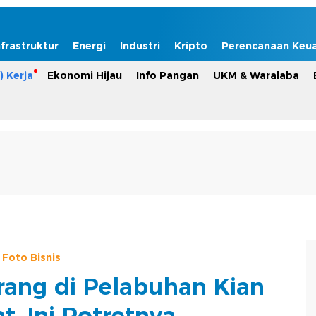
nfrastruktur
Energi
Industri
Kripto
Perencanaan Keu
) Kerja
Ekonomi Hijau
Info Pangan
UKM & Waralaba
Foto Bisnis
ang di Pelabuhan Kian
t, Ini Potretnya