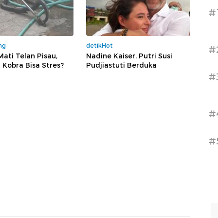
#
ng
detikHot
#
ati Telan Pisau,
Nadine Kaiser, Putri Susi
Kobra Bisa Stres?
Pudjiastuti Berduka
#
#
#