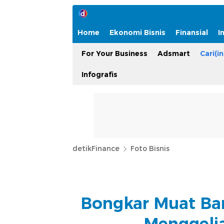
Home
Ekonomi Bisnis
Finansial
I
For Your Business
Adsmart
Cari(in
Infografis
detikFinance
Foto Bisnis
Bongkar Muat Bar
Menggelia