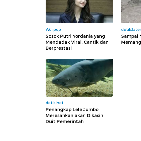
Wolipop
detikJate
Sosok Putri Yordania yang
Sampai M
Mendadak Viral, Cantik dan
Memang 
Berprestasi
detikInet
Penangkap Lele Jumbo
Meresahkan akan Dikasih
Duit Pemerintah