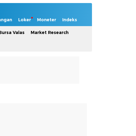
angan
Loker
Moneter
Indeks
Bursa Valas
Market Research