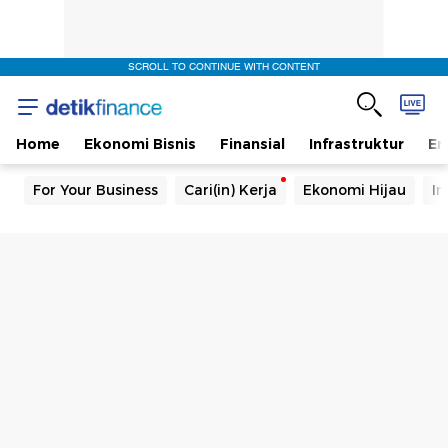
SCROLL TO CONTINUE WITH CONTENT
Home
Ekonomi Bisnis
Finansial
Infrastruktur
En
For Your Business
Cari(in) Kerja
Ekonomi Hijau
In