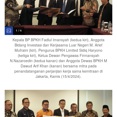
1 / 4
Kepala BP BPKH Fadlul Imansyah (kedua kiri), Anggota
Bidang Investasi dan Kerjasama Luar Negeri M. Arief
Mufraini (kiri), Pengurus BPKH Limited Sidiq Haryono
(ketiga kiri), Ketua Dewan Pengawas Firmansyah
N.Nazaroedin (kedua kanan) dan Anggota Dewas BPKH M
Dawud Arif Khan (kanan) bersama mitra pada
penandatanganan perjanjian kerja sama kemitraan di
Jakarta, Kamis (15/4/2024).