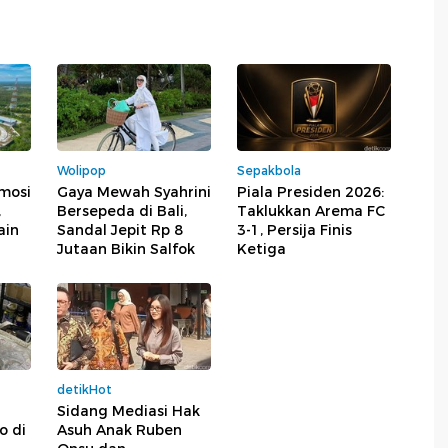
Wolipop
Sepakbola
mosi
Gaya Mewah Syahrini
Piala Presiden 2026:
,
Bersepeda di Bali,
Taklukkan Arema FC
ain
Sandal Jepit Rp 8
3-1, Persija Finis
Jutaan Bikin Salfok
Ketiga
detikHot
a
Sidang Mediasi Hak
o di
Asuh Anak Ruben