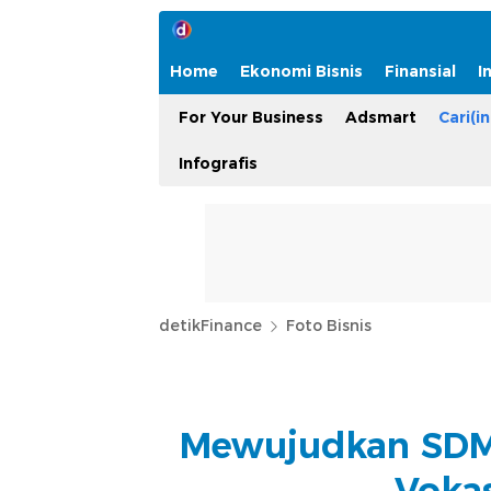
Home
Ekonomi Bisnis
Finansial
I
For Your Business
Adsmart
Cari(in
Infografis
detikFinance
Foto Bisnis
Mewujudkan SDM 
Vokas