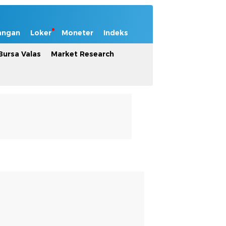
angan
Loker
Moneter
Indeks
Bursa Valas
Market Research