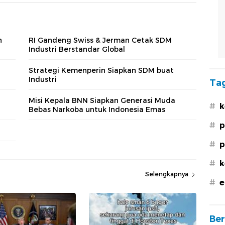
n
RI Gandeng Swiss & Jerman Cetak SDM
Industri Berstandar Global
Strategi Kemenperin Siapkan SDM buat
Industri
Tag
Misi Kepala BNN Siapkan Generasi Muda
#
k
Bebas Narkoba untuk Indonesia Emas
#
p
#
p
#
k
Selengkapnya
#
e
Ber