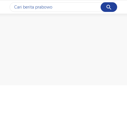
Cancel
Yang sedang ramai dicari
#1
gempa hari ini
#2
gempa
#3
prabowo
#4
iran
#5
demo
Promoted
Terakhir yang dicari
Loading...