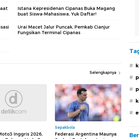
Saat
Istana Kepresidenan Cipanas Buka Magang
buat Siswa-Mahasiswa, Yuk Daftar!
isasi
Urai Macet Jalur Puncak, Pemkab Cianjur
Fungsikan Terminal Cipanas
Tag
#
k
Selengkapnya
#
p
#
p
#
k
#
e
Sepakbola
oto3 Inggris 2026,
Federasi Argentina Maunya
Ber