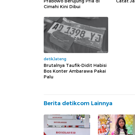
Prabowo Berujung Pria di
Catat J
Cimahi Kini Dibui
detikJateng
Brutalnya Taufik-Didit Habisi
Bos Konter Ambarawa Pakai
Palu
Berita detikcom Lainnya