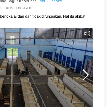
d Bagus Khoirunas -
detikFinance
 27 Feb 2024 10:35 WIB
bengkalai dan dan tidak difungsikan. Hal itu akibat