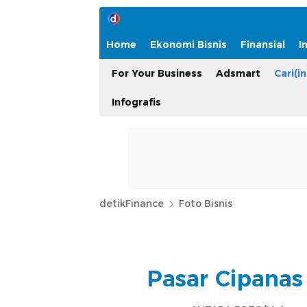
Home
Ekonomi Bisnis
Finansial
I
For Your Business
Adsmart
Cari(in
Infografis
detikFinance
Foto Bisnis
Pasar Cipanas