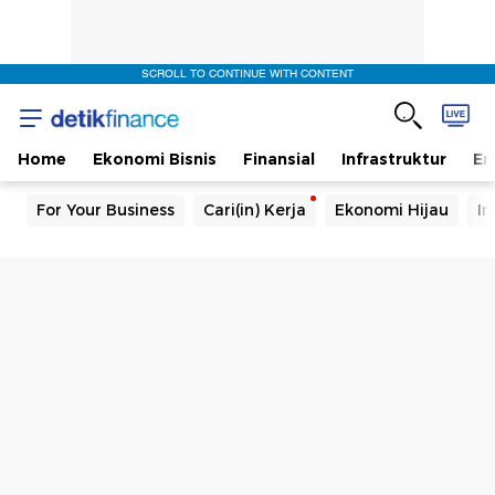
SCROLL TO CONTINUE WITH CONTENT
Home
Ekonomi Bisnis
Finansial
Infrastruktur
En
For Your Business
Cari(in) Kerja
Ekonomi Hijau
In