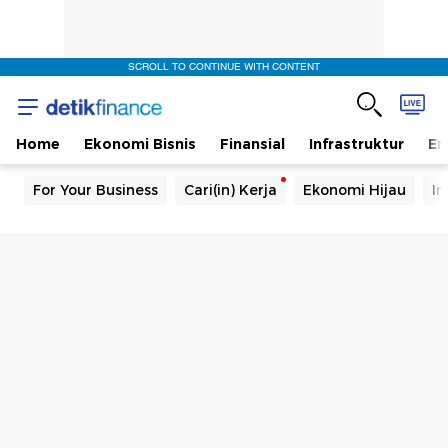
SCROLL TO CONTINUE WITH CONTENT
Home
Ekonomi Bisnis
Finansial
Infrastruktur
En
For Your Business
Cari(in) Kerja
Ekonomi Hijau
In