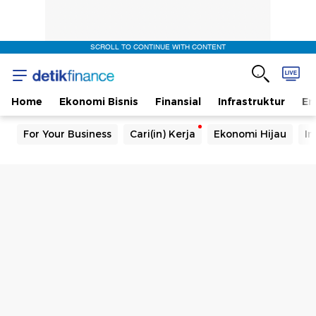
SCROLL TO CONTINUE WITH CONTENT
Home
Ekonomi Bisnis
Finansial
Infrastruktur
En
For Your Business
Cari(in) Kerja
Ekonomi Hijau
In