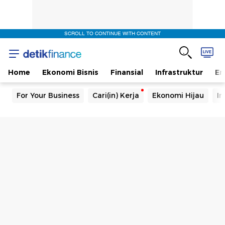
SCROLL TO CONTINUE WITH CONTENT
Home
Ekonomi Bisnis
Finansial
Infrastruktur
En
For Your Business
Cari(in) Kerja
Ekonomi Hijau
In