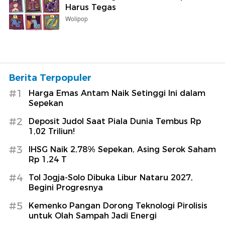
Harus Tegas
Wolipop
Berita Terpopuler
#1
Harga Emas Antam Naik Setinggi Ini dalam
Sepekan
#2
Deposit Judol Saat Piala Dunia Tembus Rp
1,02 Triliun!
#3
IHSG Naik 2,78% Sepekan, Asing Serok Saham
Rp 1,24 T
#4
Tol Jogja-Solo Dibuka Libur Nataru 2027,
Begini Progresnya
#5
Kemenko Pangan Dorong Teknologi Pirolisis
untuk Olah Sampah Jadi Energi