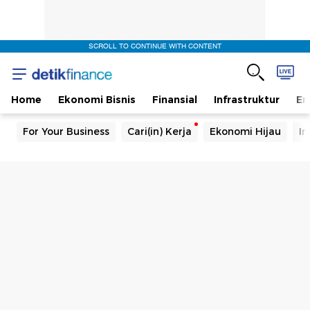
SCROLL TO CONTINUE WITH CONTENT
Home
Ekonomi Bisnis
Finansial
Infrastruktur
En
For Your Business
Cari(in) Kerja
Ekonomi Hijau
In