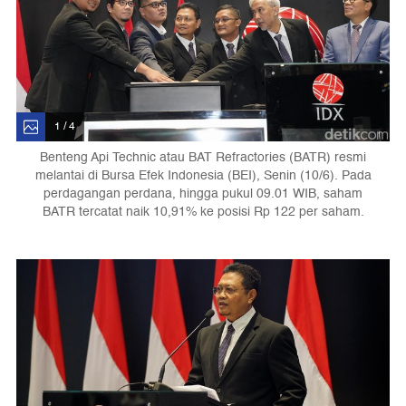
1 / 4
Benteng Api Technic atau BAT Refractories (BATR) resmi
melantai di Bursa Efek Indonesia (BEI), Senin (10/6). Pada
perdagangan perdana, hingga pukul 09.01 WIB, saham
BATR tercatat naik 10,91% ke posisi Rp 122 per saham.