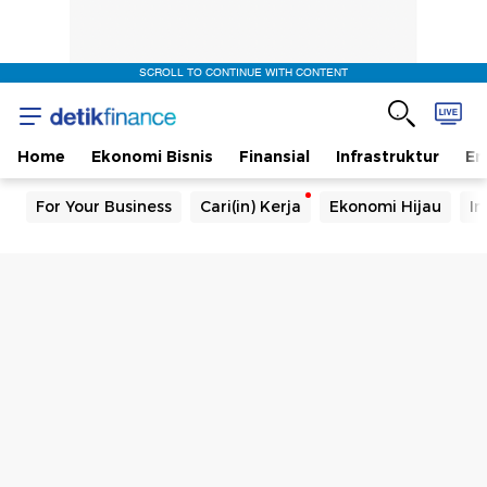
SCROLL TO CONTINUE WITH CONTENT
Home
Ekonomi Bisnis
Finansial
Infrastruktur
En
For Your Business
Cari(in) Kerja
Ekonomi Hijau
In